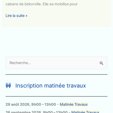
cabane de bidonville. Elle se mobilise pour
«
Lire la suite »
Yalla
!
»
de
Sœur
Emmanuelle
R
e
c
h
🚧 Inscription matinée travaux
e
r
c
29 août 2026
,
9h00
–
13h00
–
Matinée Travaux
h
26 septembre 2026
,
9h00
–
13h00
–
Matinée Travaux