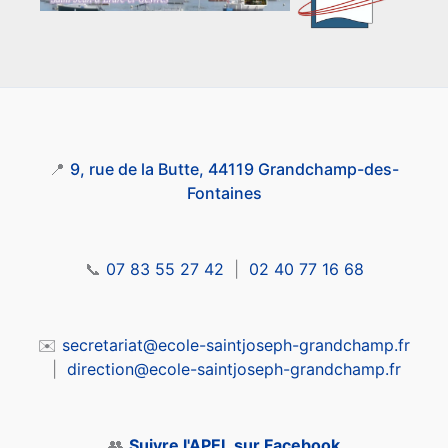
📍
9, rue de la Butte, 44119 Grandchamp-des-
Fontaines
📞
07 83 55 27 42
|
02 40 77 16 68
✉️
secretariat@ecole-saintjoseph-grandchamp.fr
|
direction@ecole-saintjoseph-grandchamp.fr
👥
Suivre l'APEL sur Facebook