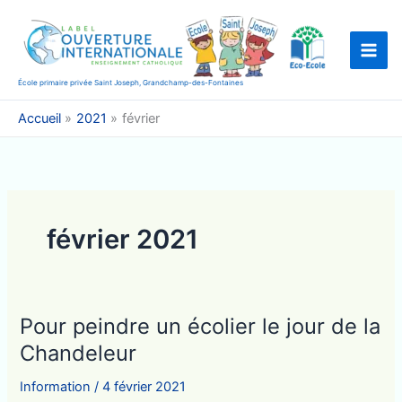
Aller
au
contenu
École primaire privée Saint Joseph, Grandchamp-des-Fontaines
Accueil
2021
février
février 2021
Pour peindre un écolier le jour de la
Chandeleur
Information
/
4 février 2021