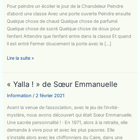
Pour peindre un écolier le jour de la Chandeleur Peindre
d’abord une classe Avec une porte ouverte Peindre ensuite
Quelque chose de chaud Quelque chose de parfumé
Quelque chose de sucré Quelque chose de doux pour
l’enfant Attendre que l’enfant entre dans la classe Et quand
il est entré Fermer doucement la porte avec le […]
Pour
Lire la suite »
peindre
un
écolier
« Yalla ! » de Sœur Emmanuelle
le
jour
Information
/
2 février 2021
de
Avant la venue de l’association, avec le jeu de l’invité-
la
mystère, nous avons découvert qui était Sœur Emmanuelle.
Chandeleur
Une sacrée personnalité ! · En 1971, alors à la retraite, elle
demande à vivre pour et avec les plus pauvres. Elle
s’installe alors avec les chiffonniers du Caire, dans une