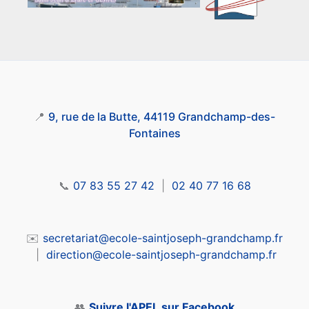
📍
9, rue de la Butte, 44119 Grandchamp-des-
Fontaines
📞
07 83 55 27 42
|
02 40 77 16 68
✉️
secretariat@ecole-saintjoseph-grandchamp.fr
|
direction@ecole-saintjoseph-grandchamp.fr
👥
Suivre l'APEL sur Facebook