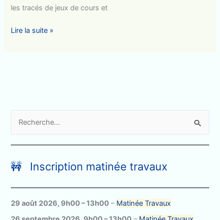
les tracés de jeux de cours et
Conseil
Lire la suite »
de
délégués,
une
participation
citoyenne.
R
e
c
h
🚧 Inscription matinée travaux
e
r
c
29 août 2026
,
9h00
–
13h00
–
Matinée Travaux
h
26 septembre 2026
,
9h00
–
13h00
–
Matinée Travaux