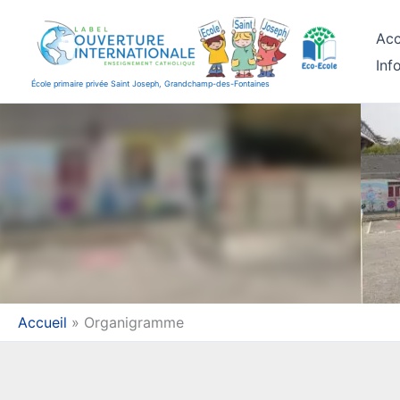
Aller
au
Acc
contenu
Inf
École primaire privée Saint Joseph, Grandchamp-des-Fontaines
Accueil
Organigramme