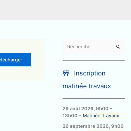
R
e
élécharger
c
h
🚧 Inscription
e
matinée travaux
r
c
29 août 2026
,
9h00
–
h
13h00
–
Matinée Travaux
e
26 septembre 2026
,
9h00
r