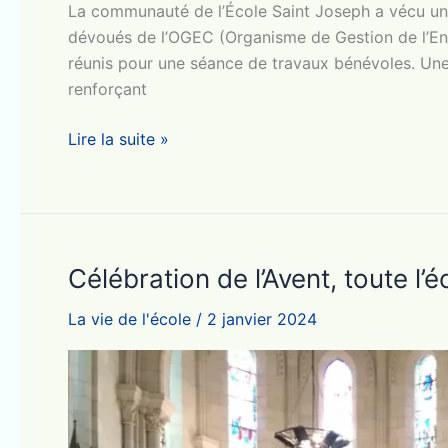
La communauté de l’École Saint Joseph a vécu une
dévoués de l’OGEC (Organisme de Gestion de l’E
réunis pour une séance de travaux bénévoles. Une 
renforçant
Une
Lire la suite »
Matinée
de
Travaux
Fructueuse
à
Célébration de l’Avent, toute l’
l’École
La vie de l'école
/
2 janvier 2024
Saint
Joseph
–
13
janvier