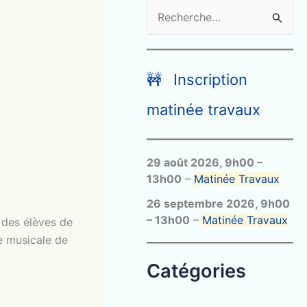
R
e
c
h
🚧 Inscription
e
matinée travaux
r
c
29 août 2026
,
9h00
–
h
13h00
–
Matinée Travaux
e
26 septembre 2026
,
9h00
r
–
13h00
–
Matinée Travaux
, des élèves de
ce musicale de
:
Catégories