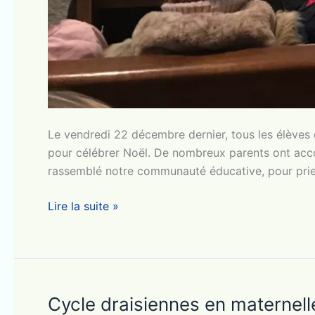
Le vendredi 22 décembre dernier, tous les élèves 
pour célébrer Noël. De nombreux parents ont acco
rassemblé notre communauté éducative, pour prier
Célébration
Lire la suite »
de
l’Avent,
toute
l’école
se
Cycle draisiennes en maternell