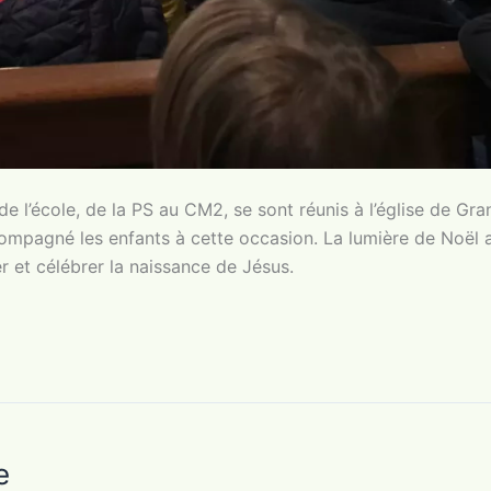
de l’école, de la PS au CM2, se sont réunis à l’église de G
mpagné les enfants à cette occasion. La lumière de Noël a
 et célébrer la naissance de Jésus.
e