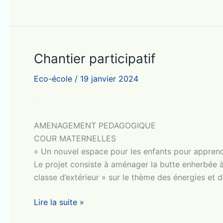
Portes-
Ouvertes
animées
Chantier participatif
Eco-école
/
19 janvier 2024
AMENAGEMENT PEDAGOGIQUE
COUR MATERNELLES
« Un nouvel espace pour les enfants pour apprendr
Le projet consiste à aménager la butte enherbée 
classe d’extérieur » sur le thème des énergies et d
Chantier
Lire la suite »
participatif