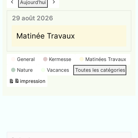
Aujourd’hui
Précédent
Suivant
29 août 2026
Matinée Travaux
Catégories
General
Kermesse
Matinées Travaux
d’évènement
Nature
Vacances
Toutes les catégories
impression
Vue
R