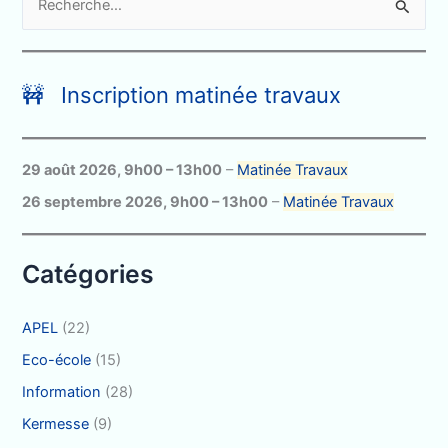
e
c
h
🚧 Inscription matinée travaux
e
r
c
29 août 2026
,
9h00
–
13h00
–
Matinée Travaux
h
26 septembre 2026
,
9h00
–
13h00
–
Matinée Travaux
e
r
Catégories
:
APEL
(22)
Eco-école
(15)
Information
(28)
Kermesse
(9)