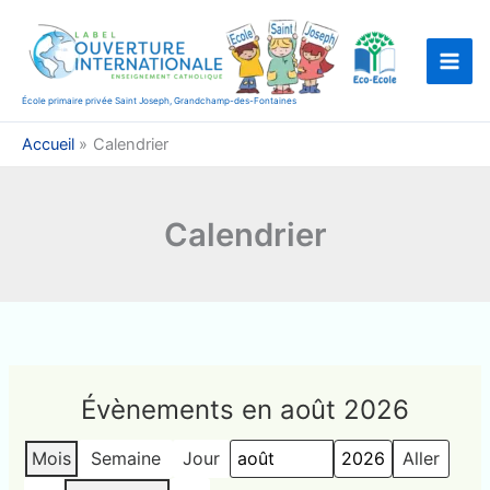
Aller
au
contenu
École primaire privée Saint Joseph, Grandchamp-des-Fontaines
Accueil
Calendrier
Calendrier
Évènements en août 2026
Mois
Semaine
Jour
Mois
Année