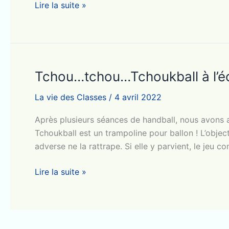
Course
Lire la suite »
solidaire
2022
Tchou…tchou…Tchoukball à l’éc
La vie des Classes
/
4 avril 2022
Après plusieurs séances de handball, nous avons ap
Tchoukball est un trampoline pour ballon ! L’objecti
adverse ne la rattrape. Si elle y parvient, le jeu 
Tchou…
Lire la suite »
tchou…
Tchoukball
à
l’école