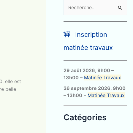
R
e
c
h
🚧 Inscription
e
matinée travaux
r
c
29 août 2026
,
9h00
–
h
13h00
–
Matinée Travaux
e
, elle est
26 septembre 2026
,
9h00
re belle
r
–
13h00
–
Matinée Travaux
:
Catégories