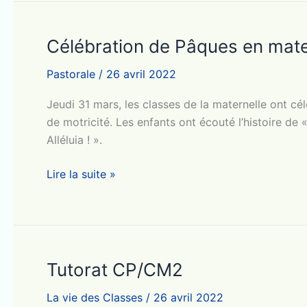
!
Célébration de Pâques en mate
Pastorale
/
26 avril 2022
Jeudi 31 mars, les classes de la maternelle ont cé
de motricité. Les enfants ont écouté l’histoire de «
Alléluia ! ».
Célébration
Lire la suite »
de
Pâques
en
maternelle
Tutorat CP/CM2
La vie des Classes
/
26 avril 2022