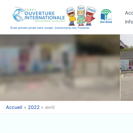
Aller
au
Acc
contenu
Inf
École primaire privée Saint Joseph, Grandchamp-des-Fontaines
Accueil
2022
avril