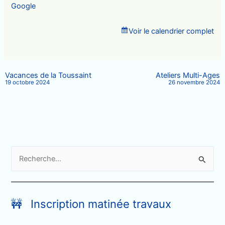
Google
Voir le calendrier complet
Vacances de la Toussaint
Ateliers Multi-Ages
19 octobre 2024
26 novembre 2024
R
e
c
h
🚧 Inscription matinée travaux
e