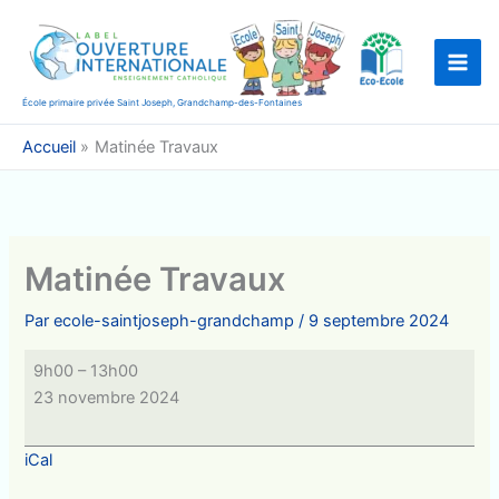
Aller
au
contenu
École primaire privée Saint Joseph, Grandchamp-des-Fontaines
Accueil
Matinée Travaux
Matinée Travaux
Par
ecole-saintjoseph-grandchamp
/
9 septembre 2024
Matinée
9h00
–
13h00
Travaux
23 novembre 2024
iCal