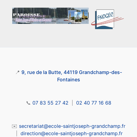
📍
9, rue de la Butte, 44119 Grandchamp-des-
Fontaines
📞
07 83 55 27 42
|
02 40 77 16 68
✉️
secretariat@ecole-saintjoseph-grandchamp.fr
|
direction@ecole-saintjoseph-grandchamp.fr