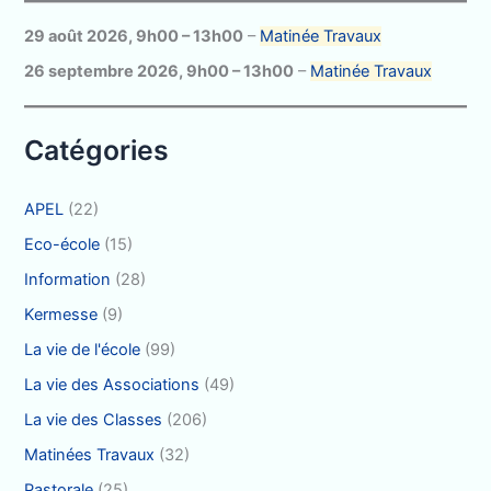
r
c
29 août 2026
,
9h00
–
13h00
–
Matinée Travaux
h
26 septembre 2026
,
9h00
–
13h00
–
Matinée Travaux
e
r
Catégories
:
APEL
(22)
Eco-école
(15)
Information
(28)
Kermesse
(9)
La vie de l'école
(99)
La vie des Associations
(49)
La vie des Classes
(206)
Matinées Travaux
(32)
Pastorale
(25)