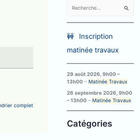
R
e
c
h
🚧 Inscription
e
matinée travaux
r
c
29 août 2026
,
9h00
–
h
13h00
–
Matinée Travaux
e
26 septembre 2026
,
9h00
r
–
13h00
–
Matinée Travaux
endrier complet
:
Catégories