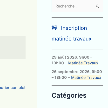
R
e
c
h
🚧 Inscription
e
matinée travaux
r
c
29 août 2026
,
9h00
–
h
13h00
–
Matinée Travaux
e
26 septembre 2026
,
9h00
r
–
13h00
–
Matinée Travaux
endrier complet
:
Catégories