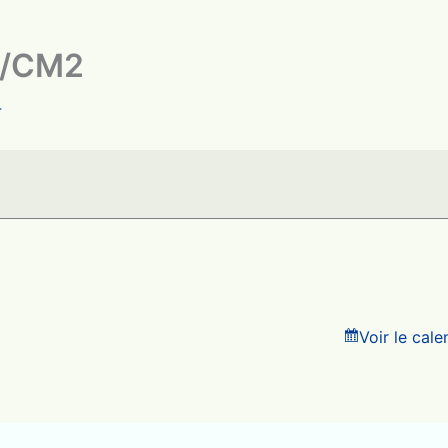
1/CM2
4
Voir le cal