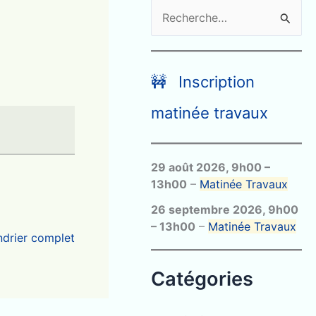
R
e
c
h
🚧 Inscription
e
matinée travaux
r
c
29 août 2026
,
9h00
–
h
13h00
–
Matinée Travaux
e
26 septembre 2026
,
9h00
r
–
13h00
–
Matinée Travaux
endrier complet
:
Catégories