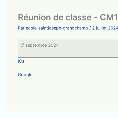
Réunion de classe - CM
Par
ecole-saintjoseph-grandchamp
/
2 juillet 202
Réunion
17 septembre 2024
de
classe
iCal
-
CM1/CM2
Google