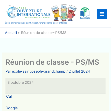
Aller
au
contenu
École primaire privée Saint Joseph, Grandchamp-des-Fontaines
Accueil
Réunion de classe – PS/MS
Réunion de classe - PS/MS
Par
ecole-saintjoseph-grandchamp
/
2 juillet 2024
Réunion
3 octobre 2024
de
classe
iCal
-
PS/MS
Google