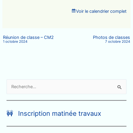
Voir le calendrier complet
Réunion de classe – CM2
Photos de classes
1 octobre 2024
7 octobre 2024
R
e
c
h
🚧 Inscription matinée travaux
e
r