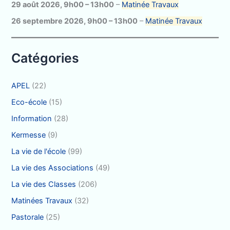
c
29 août 2026
,
9h00
–
13h00
–
Matinée Travaux
h
26 septembre 2026
,
9h00
–
13h00
–
Matinée Travaux
e
r
Catégories
:
APEL
(22)
Eco-école
(15)
Information
(28)
Kermesse
(9)
La vie de l'école
(99)
La vie des Associations
(49)
La vie des Classes
(206)
Matinées Travaux
(32)
Pastorale
(25)