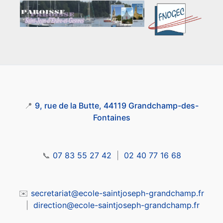
📍
9, rue de la Butte, 44119 Grandchamp-des-
Fontaines
📞
07 83 55 27 42
|
02 40 77 16 68
✉️
secretariat@ecole-saintjoseph-grandchamp.fr
|
direction@ecole-saintjoseph-grandchamp.fr