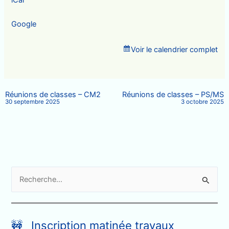
PPS/PS
Google
Voir le calendrier complet
Réunions de classes – CM2
Réunions de classes – PS/MS
30 septembre 2025
3 octobre 2025
R
e
c
h
🚧 Inscription matinée travaux