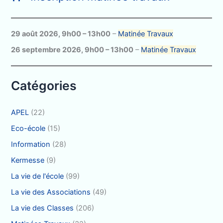
e
r
c
29 août 2026
,
9h00
–
13h00
–
Matinée Travaux
h
26 septembre 2026
,
9h00
–
13h00
–
Matinée Travaux
e
r
Catégories
:
APEL
(22)
Eco-école
(15)
Information
(28)
Kermesse
(9)
La vie de l'école
(99)
La vie des Associations
(49)
La vie des Classes
(206)