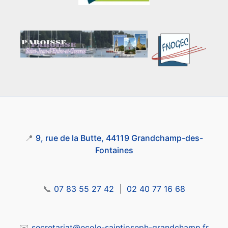
📍
9, rue de la Butte, 44119 Grandchamp-des-
Fontaines
📞
07 83 55 27 42
|
02 40 77 16 68
✉️
secretariat@ecole-saintjoseph-grandchamp.fr