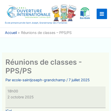
Aller
au
contenu
École primaire privée Saint Joseph, Grandchamp-des-Fontaines
Accueil
Réunions de classes – PPS/PS
Réunions de classes -
PPS/PS
Par
ecole-saintjoseph-grandchamp
/
7 juillet 2025
Réunions
18h00
de
2 octobre 2025
classes
-
iCal