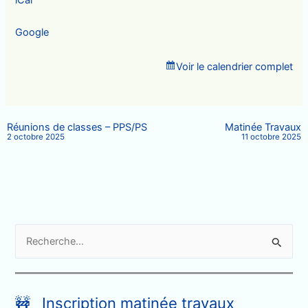
PS/MS
Google
Voir le calendrier complet
Réunions de classes – PPS/PS
Matinée Travaux
2 octobre 2025
11 octobre 2025
R
e
c
h
🚧 Inscription matinée travaux