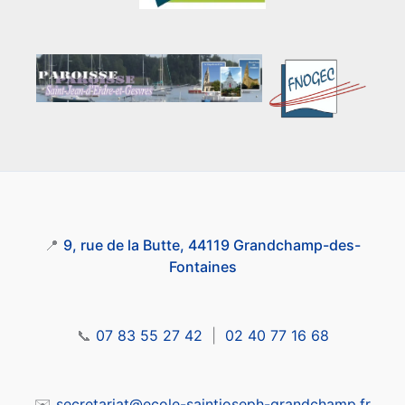
📍
9, rue de la Butte, 44119 Grandchamp-des-
Fontaines
📞
07 83 55 27 42
|
02 40 77 16 68
✉️
secretariat@ecole-saintjoseph-grandchamp.fr