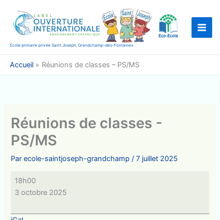
Aller
au
contenu
École primaire privée Saint Joseph, Grandchamp-des-Fontaines
Accueil
Réunions de classes – PS/MS
Réunions de classes -
PS/MS
Par
ecole-saintjoseph-grandchamp
/
7 juillet 2025
Réunions
18h00
de
3 octobre 2025
classes
-
iCal