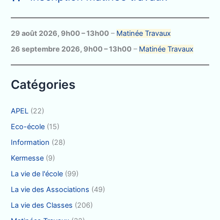
e
r
c
29 août 2026
,
9h00
–
13h00
–
Matinée Travaux
h
26 septembre 2026
,
9h00
–
13h00
–
Matinée Travaux
e
r
Catégories
:
APEL
(22)
Eco-école
(15)
Information
(28)
Kermesse
(9)
La vie de l'école
(99)
La vie des Associations
(49)
La vie des Classes
(206)