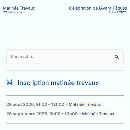
Matinée Travaux
Célébration de l’Avant Pâques
22 mars 2025
4 avril 2025
R
e
c
h
🚧 Inscription matinée travaux
e
r
c
29 août 2026
,
9h00
–
13h00
–
Matinée Travaux
h
26 septembre 2026
,
9h00
–
13h00
–
Matinée Travaux
e
r