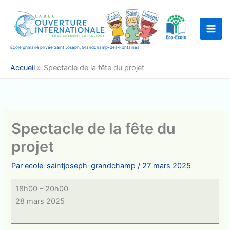
Aller
au
contenu
École primaire privée Saint Joseph, Grandchamp-des-Fontaines
Accueil
Spectacle de la fête du projet
Spectacle de la fête du
projet
Par
ecole-saintjoseph-grandchamp
/
27 mars 2025
Spectacle
18h00
–
20h00
de
28 mars 2025
la
fête