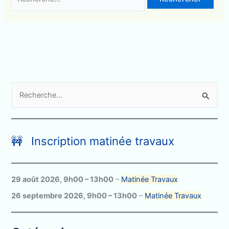
R
e
c
h
🚧 Inscription matinée travaux
e
r
c
29 août 2026
,
9h00
–
13h00
–
Matinée Travaux
h
26 septembre 2026
,
9h00
–
13h00
–
Matinée Travaux
e
r