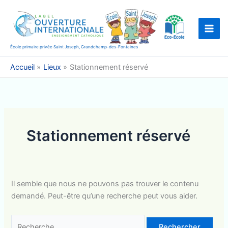
Aller
au
contenu
École primaire privée Saint Joseph, Grandchamp-des-Fontaines
Accueil
Lieux
Stationnement réservé
Stationnement réservé
Il semble que nous ne pouvons pas trouver le contenu
demandé. Peut-être qu’une recherche peut vous aider.
Rechercher :