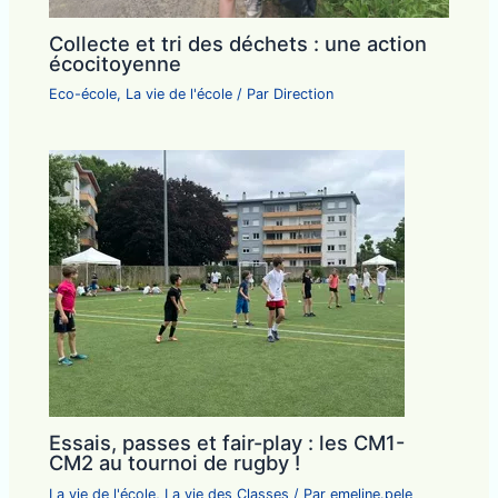
Collecte et tri des déchets : une action
écocitoyenne
Eco-école
,
La vie de l'école
/ Par
Direction
Essais, passes et fair-play : les CM1-
CM2 au tournoi de rugby !
La vie de l'école
,
La vie des Classes
/ Par
emeline.pele