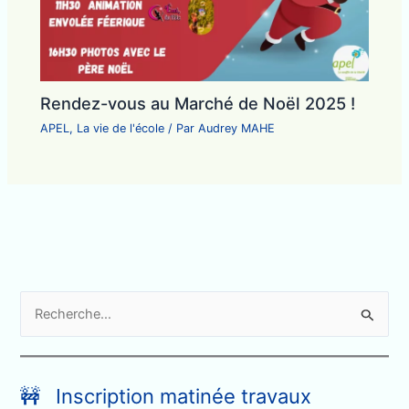
Rendez-vous au Marché de Noël 2025 !
APEL
,
La vie de l'école
/ Par
Audrey MAHE
R
e
c
h
🚧 Inscription matinée travaux
e