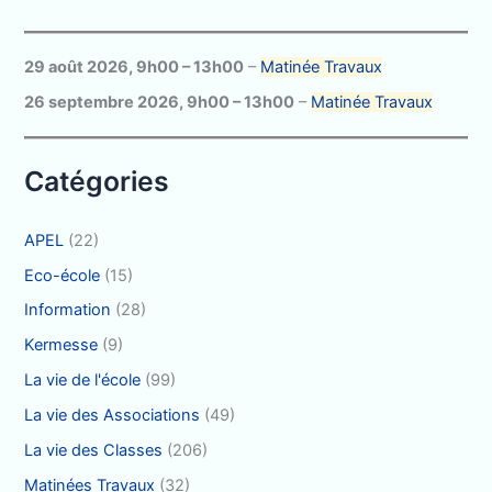
r
c
29 août 2026
,
9h00
–
13h00
–
Matinée Travaux
h
26 septembre 2026
,
9h00
–
13h00
–
Matinée Travaux
e
r
Catégories
:
APEL
(22)
Eco-école
(15)
Information
(28)
Kermesse
(9)
La vie de l'école
(99)
La vie des Associations
(49)
La vie des Classes
(206)
Matinées Travaux
(32)