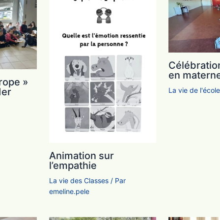
Célébratio
en materne
rope »
La vie de l'écol
der
Animation sur
l’empathie
La vie des Classes
/ Par
emeline.pele