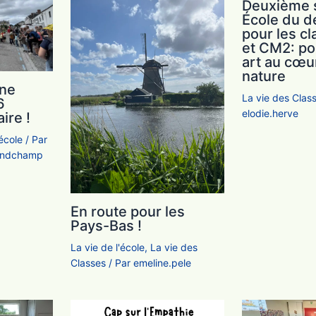
Deuxième s
École du d
pour les c
et CM2: po
art au cœu
nature
une
La vie des Clas
6
elodie.herve
aire !
'école
/ Par
randchamp
En route pour les
Pays-Bas !
La vie de l'école
,
La vie des
Classes
/ Par
emeline.pele