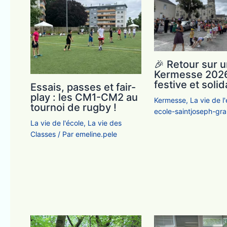
🎉 Retour sur 
Kermesse 202
festive et solid
Essais, passes et fair-
play : les CM1-CM2 au
Kermesse
,
La vie de l
tournoi de rugby !
ecole-saintjoseph-g
La vie de l'école
,
La vie des
Classes
/ Par
emeline.pele