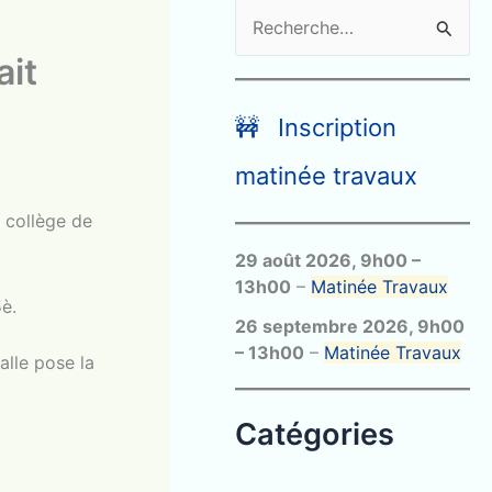
R
e
ait
c
h
🚧 Inscription
e
matinée travaux
r
 collège de
c
29 août 2026
,
9h00
–
h
13h00
–
Matinée Travaux
e
5è.
26 septembre 2026
,
9h00
r
–
13h00
–
Matinée Travaux
alle pose la
:
Catégories