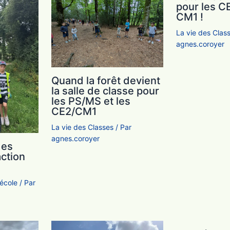
pour les C
CM1 !
La vie des Clas
agnes.coroyer
Quand la forêt devient
la salle de classe pour
les PS/MS et les
CE2/CM1
La vie des Classes
/ Par
agnes.coroyer
des
action
'école
/ Par