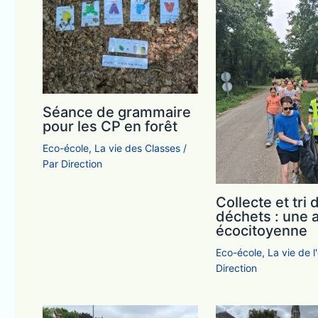
Séance de grammaire
pour les CP en forêt
Eco-école
,
La vie des Classes
/
Par
Direction
Collecte et tri 
déchets : une 
écocitoyenne
Eco-école
,
La vie de l
Direction