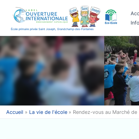
Aller
au
Acc
contenu
Inf
École primaire privée Saint Joseph, Grandchamp-des-Fontaines
Accueil
La vie de l'école
Rendez-vous au Marché de 