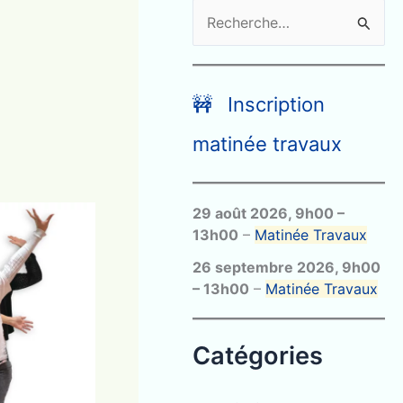
R
e
c
h
🚧 Inscription
e
matinée travaux
r
c
29 août 2026
,
9h00
–
h
13h00
–
Matinée Travaux
e
26 septembre 2026
,
9h00
r
–
13h00
–
Matinée Travaux
:
Catégories