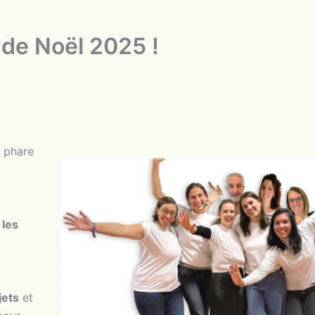
de Noël 2025 !
t phare
 les
jets
et