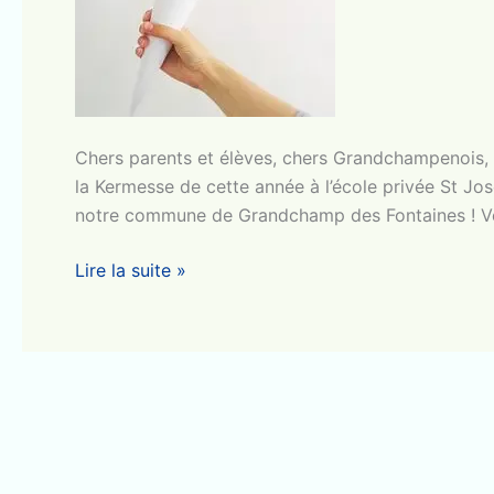
Chers parents et élèves, chers Grandchampenois,
la Kermesse de cette année à l’école privée St Jos
notre commune de Grandchamp des Fontaines ! Ven
Dernière
Lire la suite »
ligne
droite
pour
la
Kermesse
2024
!