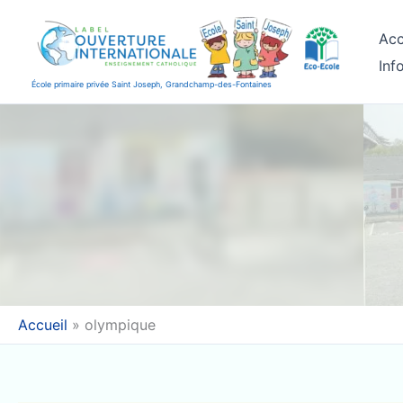
Aller
au
Acc
contenu
Inf
École primaire privée Saint Joseph, Grandchamp-des-Fontaines
Accueil
olympique