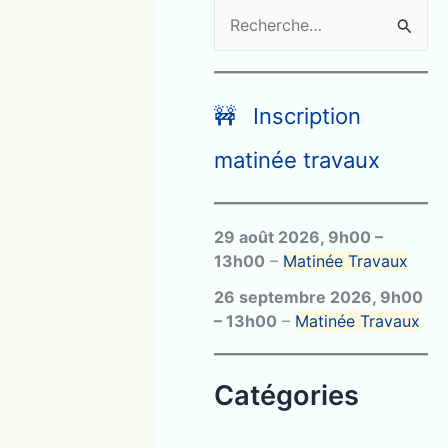
R
e
c
h
🚧 Inscription
e
matinée travaux
r
c
29 août 2026
,
9h00
–
h
13h00
–
Matinée Travaux
e
26 septembre 2026
,
9h00
r
–
13h00
–
Matinée Travaux
:
Catégories