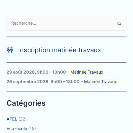
R
e
c
h
🚧 Inscription matinée travaux
e
r
c
29 août 2026
,
9h00
–
13h00
–
Matinée Travaux
h
26 septembre 2026
,
9h00
–
13h00
–
Matinée Travaux
e
r
Catégories
:
APEL
(22)
Eco-école
(15)