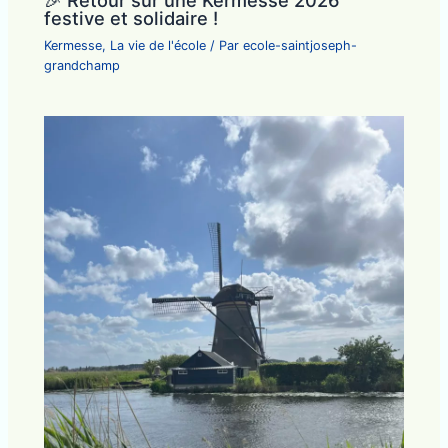
🎉 Retour sur une Kermesse 2026
festive et solidaire !
Kermesse
,
La vie de l'école
/ Par
ecole-saintjoseph-
grandchamp