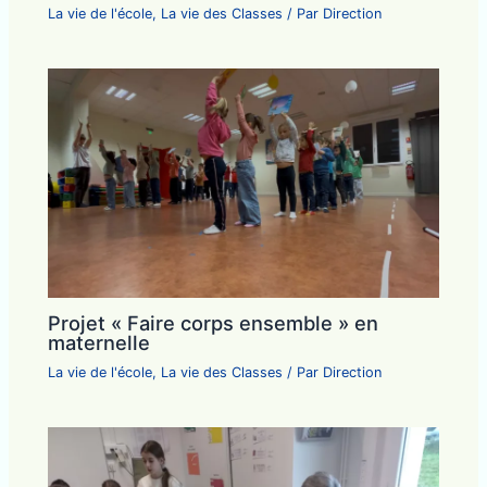
La vie de l'école
,
La vie des Classes
/ Par
Direction
Projet « Faire corps ensemble » en
maternelle
La vie de l'école
,
La vie des Classes
/ Par
Direction