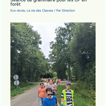
forêt
Eco-école
,
La vie des Classes
/ Par
Direction