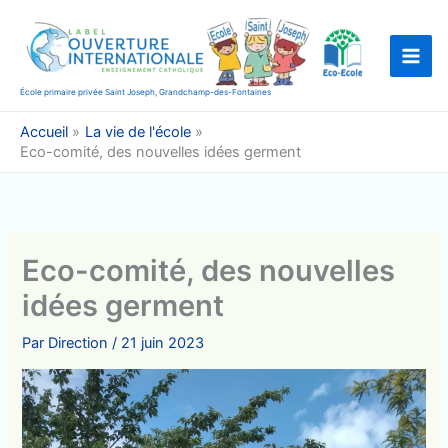
Aller
au
contenu
École primaire privée Saint Joseph, Grandchamp-des-Fontaines
Accueil
La vie de l'école
Eco-comité, des nouvelles idées germent
Eco-comité, des nouvelles
idées germent
Par
Direction
/
21 juin 2023