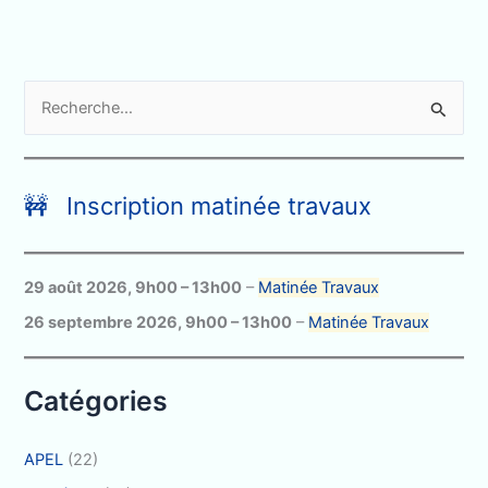
R
e
c
h
🚧 Inscription matinée travaux
e
r
c
29 août 2026
,
9h00
–
13h00
–
Matinée Travaux
h
26 septembre 2026
,
9h00
–
13h00
–
Matinée Travaux
e
r
Catégories
:
APEL
(22)