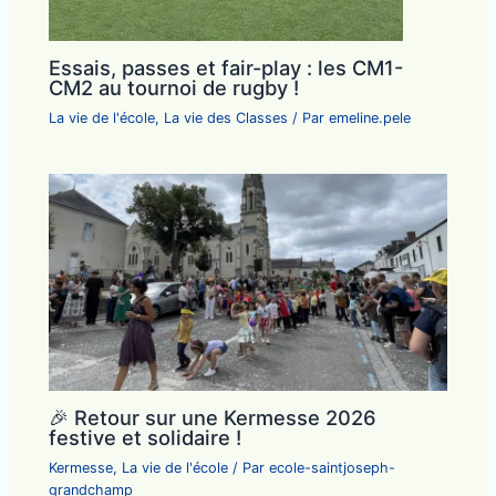
Essais, passes et fair-play : les CM1-
CM2 au tournoi de rugby !
La vie de l'école
,
La vie des Classes
/ Par
emeline.pele
🎉 Retour sur une Kermesse 2026
festive et solidaire !
Kermesse
,
La vie de l'école
/ Par
ecole-saintjoseph-
grandchamp