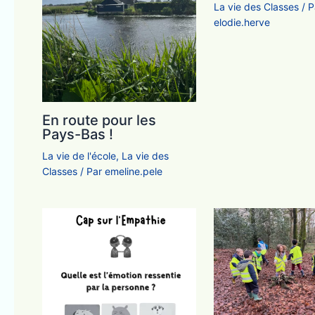
La vie des Classes
/ P
elodie.herve
En route pour les
Pays-Bas !
La vie de l'école
,
La vie des
Classes
/ Par
emeline.pele