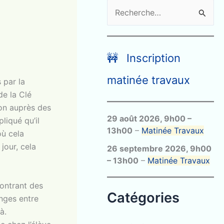
R
e
c
h
🚧 Inscription
e
matinée travaux
 par la
r
de la Clé
c
ion auprès des
29 août 2026
,
9h00
–
h
liqué qu’il
13h00
–
Matinée Travaux
où cela
e
jour, cela
26 septembre 2026
,
9h00
r
–
13h00
–
Matinée Travaux
:
montrant des
Catégories
nges entre
à.