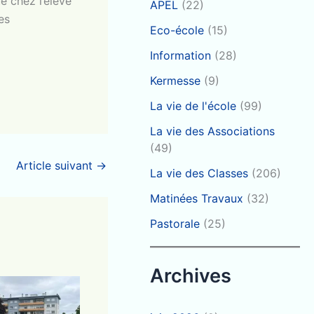
e chez l’élève
APEL
(22)
es
Eco-école
(15)
Information
(28)
Kermesse
(9)
La vie de l'école
(99)
La vie des Associations
(49)
Article suivant
→
La vie des Classes
(206)
Matinées Travaux
(32)
Pastorale
(25)
Archives