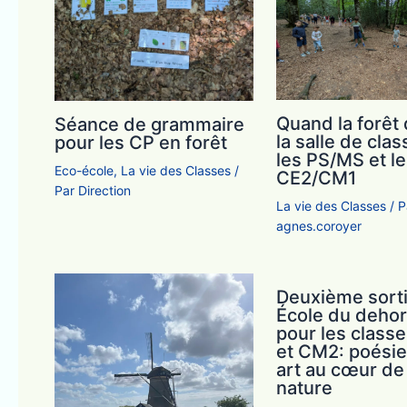
Quand la forêt
Séance de grammaire
la salle de cla
pour les CP en forêt
les PS/MS et l
Eco-école
,
La vie des Classes
/
CE2/CM1
Par
Direction
La vie des Classes
/ P
agnes.coroyer
Deuxième sorti
École du dehor
pour les class
et CM2: poésie
art au cœur de 
nature