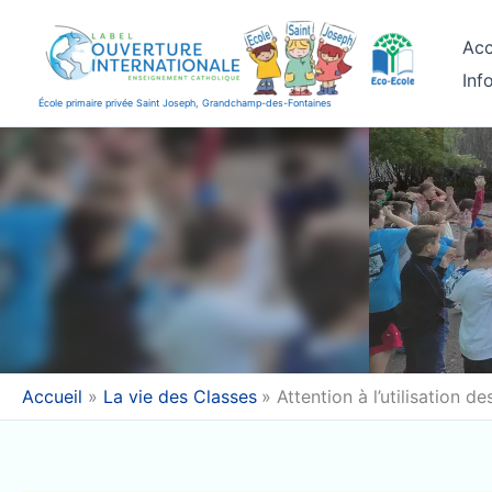
Aller
au
Acc
contenu
Inf
École primaire privée Saint Joseph, Grandchamp-des-Fontaines
Accueil
La vie des Classes
Attention à l’utilisation de