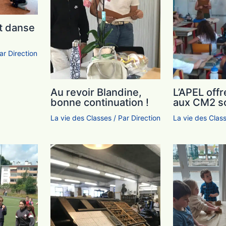
t danse
Par
Direction
Au revoir Blandine,
L’APEL offr
bonne continuation !
aux CM2 s
La vie des Classes
/ Par
Direction
La vie des Clas