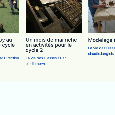
by au
Un mois de mai riche
Modelage a
e cycle
en activités pour le
La vie des Clas
cycle 2
claudie.langlois
Par
Direction
La vie des Classes
/ Par
elodie.herve