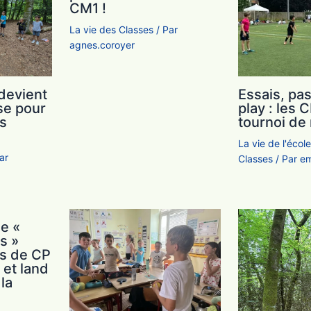
CM1 !
La vie des Classes
/ Par
agnes.coroyer
Essais, pas
 devient
play : les
sse pour
tournoi de 
es
La vie de l'écol
ar
Classes
/ Par
em
e «
s »
es de CP
 et land
la