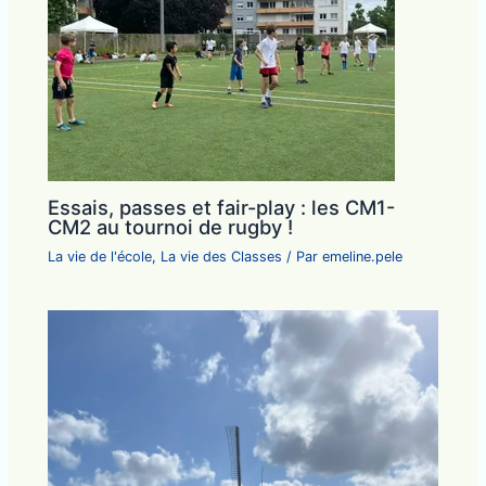
Essais, passes et fair-play : les CM1-
CM2 au tournoi de rugby !
La vie de l'école
,
La vie des Classes
/ Par
emeline.pele