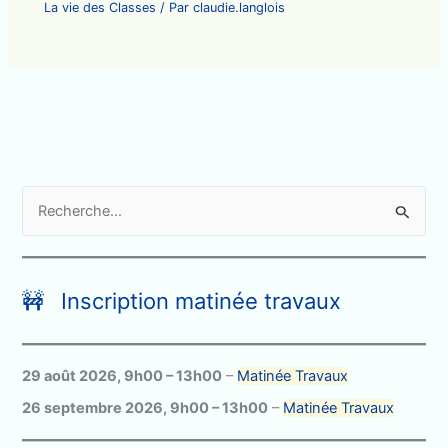
La vie des Classes
/ Par
claudie.langlois
R
e
c
h
🚧 Inscription matinée travaux
e
r
c
29 août 2026
,
9h00
–
13h00
–
Matinée Travaux
h
26 septembre 2026
,
9h00
–
13h00
–
Matinée Travaux
e