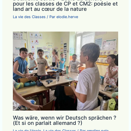
pour les classes de CP et CM2: poésie et
land art au cœur de la nature
La vie des Classes
/ Par
elodie.herve
Was wäre, wenn wir Deutsch sprächen ?
(Et si on parlait allemand ?)
La vie de l'école
,
La vie des Classes
/ Par
emeline.pele