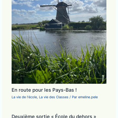
En route pour les Pays-Bas !
La vie de l'école
,
La vie des Classes
/ Par
emeline.pele
Deuxième sortie « École du dehors »