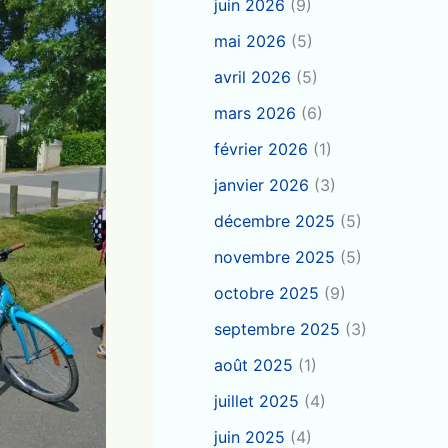
juin 2026
(9)
mai 2026
(5)
avril 2026
(5)
mars 2026
(6)
février 2026
(1)
janvier 2026
(3)
décembre 2025
(5)
novembre 2025
(5)
octobre 2025
(9)
septembre 2025
(3)
août 2025
(1)
juillet 2025
(4)
juin 2025
(4)