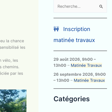
R
e
c
h
🚧 Inscription
e
matinée travaux
 eu la chance
r
ensibilisé les
c
29 août 2026
,
9h00
–
h
 vélo, les
13h00
–
Matinée Travaux
s chemins.
e
éciée par les
26 septembre 2026
,
9h00
r
–
13h00
–
Matinée Travaux
:
Catégories