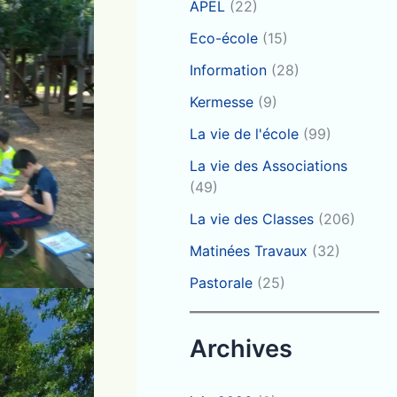
APEL
(22)
Eco-école
(15)
Information
(28)
Kermesse
(9)
La vie de l'école
(99)
La vie des Associations
(49)
La vie des Classes
(206)
Matinées Travaux
(32)
Pastorale
(25)
Archives