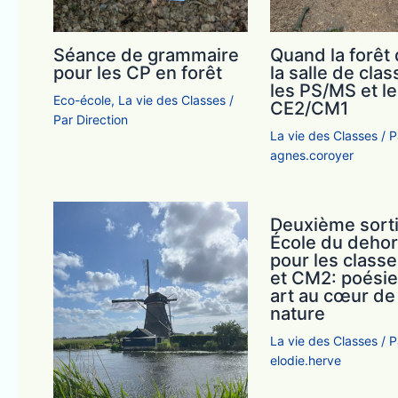
Quand la forêt
Séance de grammaire
la salle de cla
pour les CP en forêt
les PS/MS et l
Eco-école
,
La vie des Classes
/
CE2/CM1
Par
Direction
La vie des Classes
/ P
agnes.coroyer
Deuxième sorti
École du dehor
pour les class
et CM2: poésie
art au cœur de 
nature
La vie des Classes
/ P
elodie.herve