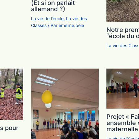
(Et si on parlait
allemand ?)
La vie de l'école
,
La vie des
Classes
/ Par
emeline.pele
Notre prem
“école du 
La vie des Clas
Projet « Fa
ensemble 
s pour
maternelle
La vie de l'écol