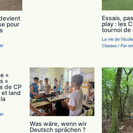
Essais, pas
 devient
play : les
sse pour
tournoi de 
es
La vie de l'écol
ar
Classes
/ Par
em
e «
s »
es de CP
 et land
la
ar
Was wäre, wenn wir
Deutsch sprächen ?