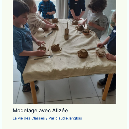
Modelage avec Alizée
La vie des Classes
/ Par
claudie.langlois