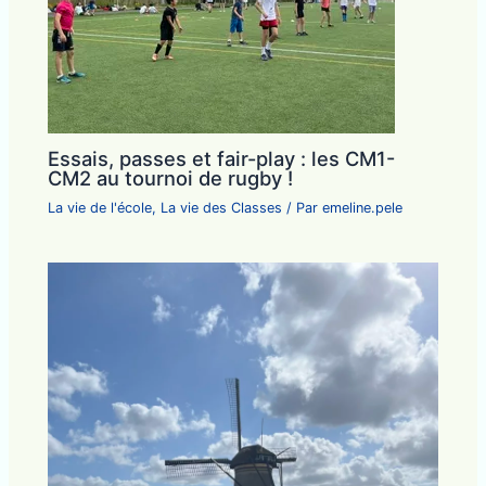
Essais, passes et fair-play : les CM1-
CM2 au tournoi de rugby !
La vie de l'école
,
La vie des Classes
/ Par
emeline.pele