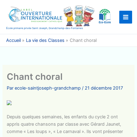
Aller
au
contenu
École primaire privée Saint Joseph, Grandchamp-des-Fontaines
Accueil
La vie des Classes
Chant choral
Chant choral
Par
ecole-saintjoseph-grandchamp
/
21 décembre 2017
Depuis quelques semaines, les enfants du cycle 2 ont
appris quatre chansons par classe avec Gérard Jaunet,
comme « Les loups », « Le carnaval ». Ils vont présenter