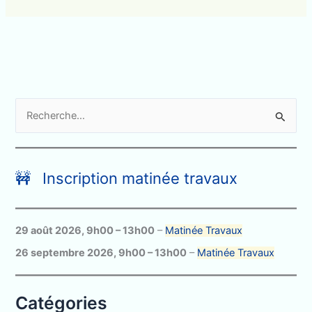
R
e
c
h
🚧 Inscription matinée travaux
e
r
c
29 août 2026
,
9h00
–
13h00
–
Matinée Travaux
h
26 septembre 2026
,
9h00
–
13h00
–
Matinée Travaux
e
r
Catégories