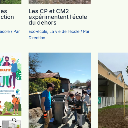
des
Les CP et CM2
action
expérimentent l’école
du dehors
'école
/ Par
Eco-école
,
La vie de l'école
/ Par
Direction