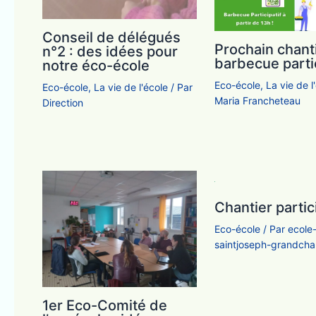
Conseil de délégués
Prochain chanti
n°2 : des idées pour
barbecue partic
notre éco-école
Eco-école
,
La vie de l
Eco-école
,
La vie de l'école
/ Par
Maria Francheteau
Direction
Chantier partici
Eco-école
/ Par
ecole
saintjoseph-grandch
1er Eco-Comité de