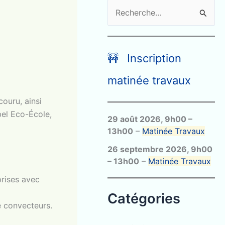
R
e
c
h
🚧 Inscription
e
matinée travaux
r
ouru, ainsi
c
bel Eco-École,
29 août 2026
,
9h00
–
h
13h00
–
Matinée Travaux
e
26 septembre 2026
,
9h00
r
–
13h00
–
Matinée Travaux
prises avec
:
Catégories
e convecteurs.