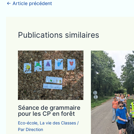
←
Article précédent
Publications similaires
Séance de grammaire
pour les CP en forêt
Eco-école
,
La vie des Classes
/
Par
Direction