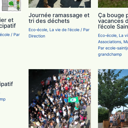
Journée ramassage et
Ça bouge p
er et
tri des déchets
vacances d
ipatif
l’école Sai
Eco-école
,
La vie de l'école
/ Par
'école
/ Par
Eco-école
,
La v
Direction
Associations
,
Ma
Par
ecole-saint
grandchamp
patif
-
amp