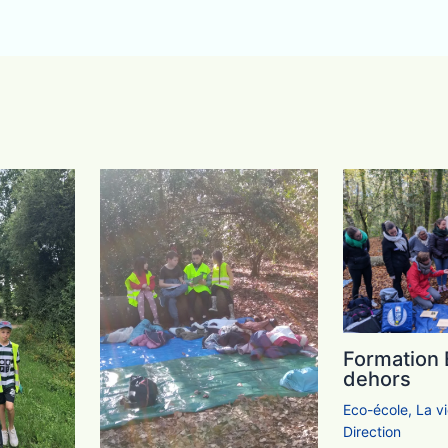
Formation 
dehors
Eco-école
,
La vi
Direction