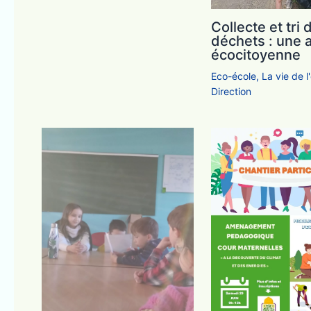
Collecte et tri 
déchets : une 
écocitoyenne
Eco-école
,
La vie de l
Direction