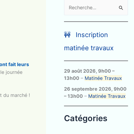
R
e
c
h
🚧 Inscription
e
matinée travaux
r
c
ont fait leurs
29 août 2026
,
9h00
–
h
le journée
13h00
–
Matinée Travaux
e
26 septembre 2026
,
9h00
r
nt du marché !
–
13h00
–
Matinée Travaux
:
Catégories