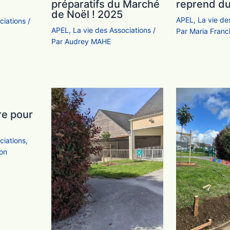
préparatifs du Marché
reprend du
de Noël ! 2025
APEL
,
La vie de
ciations
/
APEL
,
La vie des Associations
/
Par
Maria Fran
Par
Audrey MAHE
re pour
ciations
,
ion