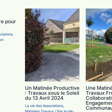
re pour
ciations
,
ion
Un Matinée Productive
Une Matin
: Travaux sous le Soleil
Travaux Fr
du 13 Avril 2024
Collaborati
Engageme
La vie des Associations
,
Communau
Matinées Travaux
/ Par
ecole-