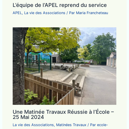
L’équipe de l’APEL reprend du service
APEL
,
La vie des Associations
/ Par
Maria Francheteau
Une Matinée Travaux Réussie à l’École –
25 Mai 2024
La vie des Associations
,
Matinées Travaux
/ Par
ecole-