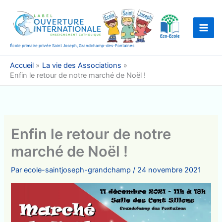
Aller
au
contenu
École primaire privée Saint Joseph, Grandchamp-des-Fontaines
Accueil
La vie des Associations
Enfin le retour de notre marché de Noël !
Enfin le retour de notre
marché de Noël !
Par
ecole-saintjoseph-grandchamp
/
24 novembre 2021