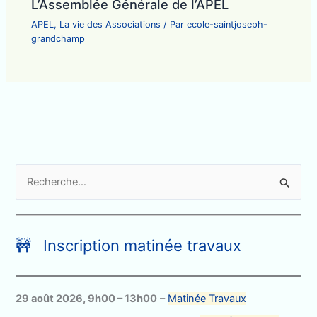
L’Assemblée Générale de l’APEL
APEL
,
La vie des Associations
/ Par
ecole-saintjoseph-
grandchamp
R
e
c
h
🚧 Inscription matinée travaux
e
r
c
29 août 2026
,
9h00
–
13h00
–
Matinée Travaux