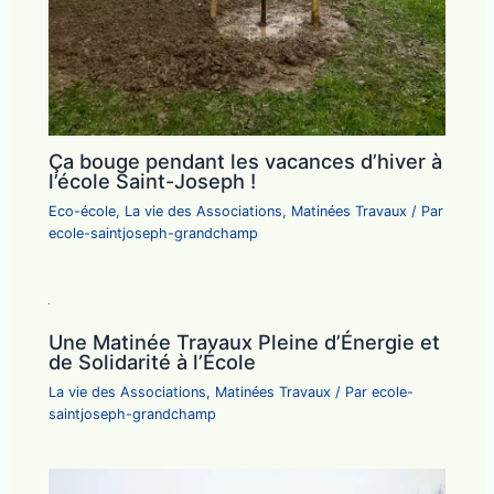
Ça bouge pendant les vacances d’hiver à
l’école Saint-Joseph !
Eco-école
,
La vie des Associations
,
Matinées Travaux
/ Par
ecole-saintjoseph-grandchamp
Une Matinée Travaux Pleine d’Énergie et
de Solidarité à l’École
La vie des Associations
,
Matinées Travaux
/ Par
ecole-
saintjoseph-grandchamp