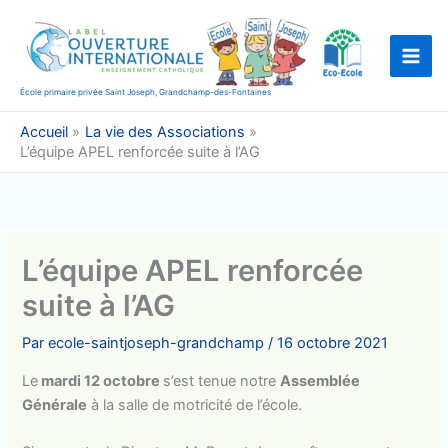
Aller
au
contenu
École primaire privée Saint Joseph, Grandchamp-des-Fontaines
Accueil
La vie des Associations
L’équipe APEL renforcée suite à l’AG
L’équipe APEL renforcée
suite à l’AG
Par
ecole-saintjoseph-grandchamp
/
16 octobre 2021
Le
mardi 12 octobre
s’est tenue notre
Assemblée
Générale
à la salle de motricité de l’école.