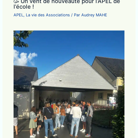
🥳 Un vent de nouveauté pour l’APEL de
l’école !
APEL
,
La vie des Associations
/ Par
Audrey MAHE