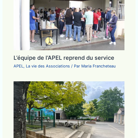
L’équipe de l’APEL reprend du service
APEL
,
La vie des Associations
/ Par
Maria Francheteau