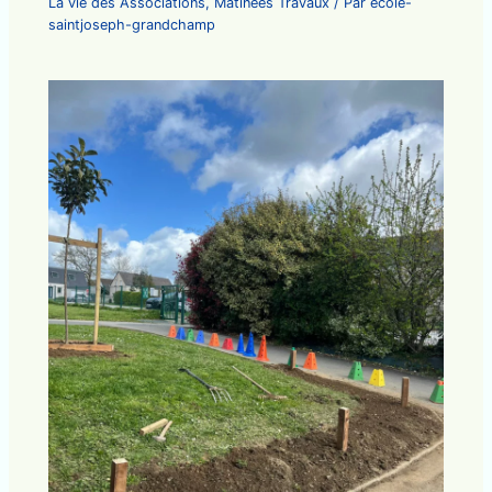
La vie des Associations
,
Matinées Travaux
/ Par
ecole-
saintjoseph-grandchamp