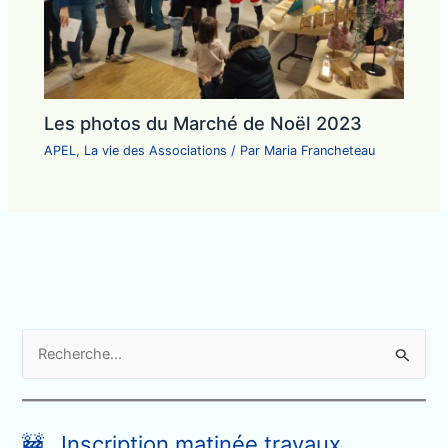
Les photos du Marché de Noël 2023
APEL
,
La vie des Associations
/ Par
Maria Francheteau
R
e
c
h
🚧 Inscription matinée travaux