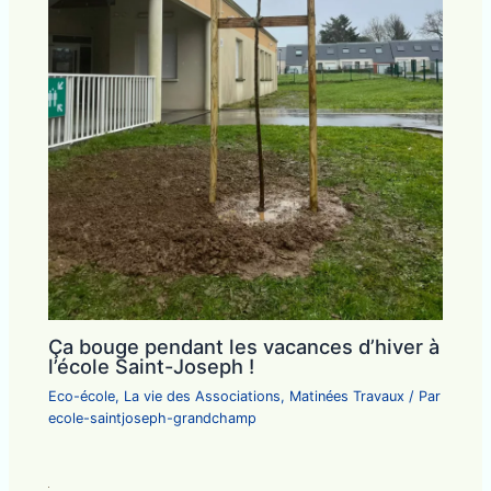
Ça bouge pendant les vacances d’hiver à
l’école Saint-Joseph !
Eco-école
,
La vie des Associations
,
Matinées Travaux
/ Par
ecole-saintjoseph-grandchamp