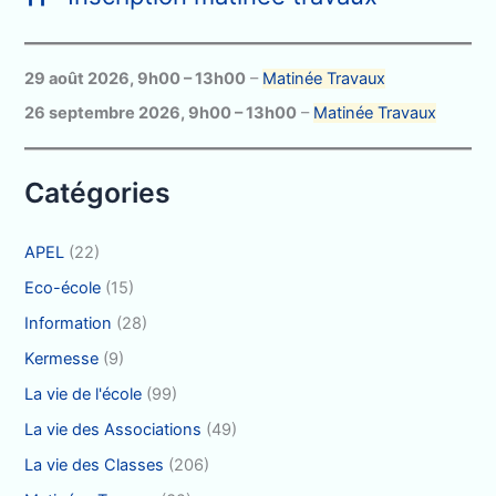
e
r
c
29 août 2026
,
9h00
–
13h00
–
Matinée Travaux
h
26 septembre 2026
,
9h00
–
13h00
–
Matinée Travaux
e
r
Catégories
:
APEL
(22)
Eco-école
(15)
Information
(28)
Kermesse
(9)
La vie de l'école
(99)
La vie des Associations
(49)
La vie des Classes
(206)