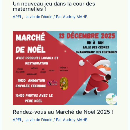
Un nouveau jeu dans la cour des
maternelles !
APEL
,
La vie de l'école
/ Par
Audrey MAHE
Rendez-vous au Marché de Noël 2025 !
APEL
,
La vie de l'école
/ Par
Audrey MAHE