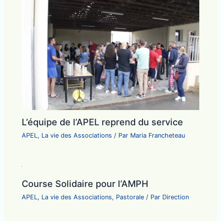
L’équipe de l’APEL reprend du service
APEL
,
La vie des Associations
/ Par
Maria Francheteau
Course Solidaire pour l’AMPH
APEL
,
La vie des Associations
,
Pastorale
/ Par
Direction