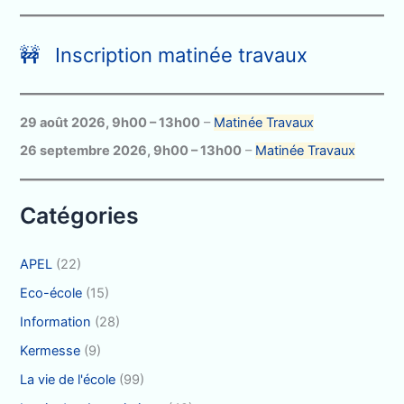
c
h
🚧 Inscription matinée travaux
e
r
c
29 août 2026
,
9h00
–
13h00
–
Matinée Travaux
h
26 septembre 2026
,
9h00
–
13h00
–
Matinée Travaux
e
r
Catégories
:
APEL
(22)
Eco-école
(15)
Information
(28)
Kermesse
(9)
La vie de l'école
(99)