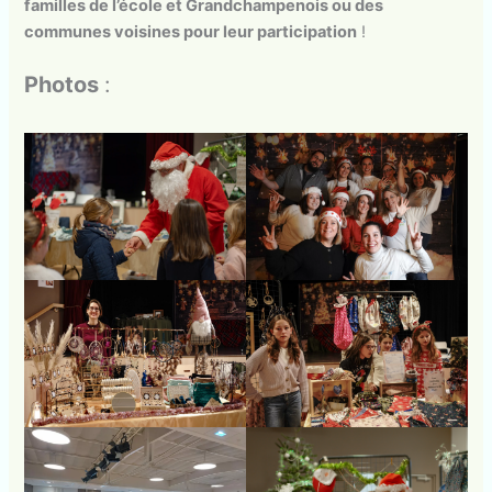
familles de l’école et Grandchampenois ou des
communes voisines pour leur participation
!
Photos
: