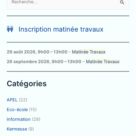
e
c
h
🚧 Inscription matinée travaux
e
r
c
29 août 2026
,
9h00
–
13h00
–
Matinée Travaux
h
26 septembre 2026
,
9h00
–
13h00
–
Matinée Travaux
e
r
Catégories
:
APEL
(22)
Eco-école
(15)
Information
(28)
Kermesse
(9)