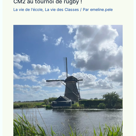
CM2 au tournoi de rugby !
La vie de l'école
,
La vie des Classes
/ Par
emeline.pele