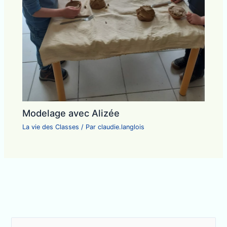
Modelage avec Alizée
La vie des Classes
/ Par
claudie.langlois
R