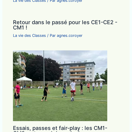
La vie des Classes
/ Par
agnes.coroyer
Retour dans le passé pour les CE1-CE2 -
CM1 !
La vie des Classes
/ Par
agnes.coroyer
Essais, passes et fair-play : les CM1-