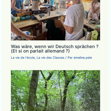
Was wäre, wenn wir Deutsch sprächen ?
(Et si on parlait allemand ?)
La vie de l'école
,
La vie des Classes
/ Par
emeline.pele