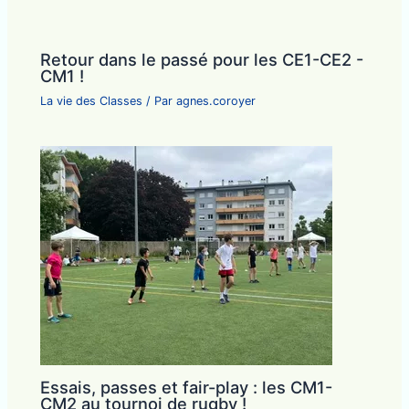
Retour dans le passé pour les CE1-CE2 -
CM1 !
La vie des Classes
/ Par
agnes.coroyer
Essais, passes et fair-play : les CM1-
CM2 au tournoi de rugby !