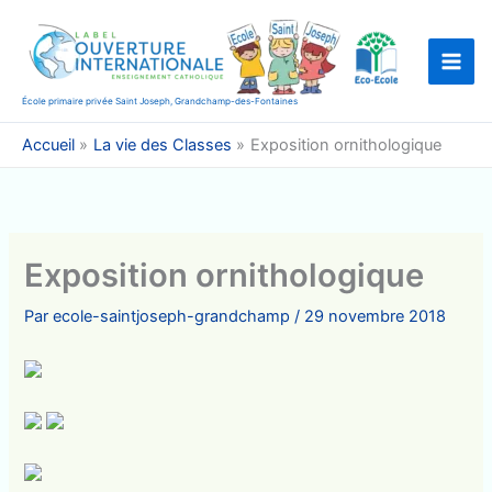
Aller
au
contenu
École primaire privée Saint Joseph, Grandchamp-des-Fontaines
Accueil
La vie des Classes
Exposition ornithologique
Exposition ornithologique
Par
ecole-saintjoseph-grandchamp
/
29 novembre 2018