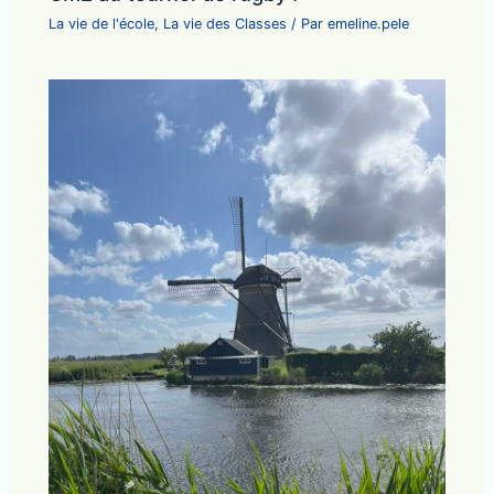
La vie de l'école
,
La vie des Classes
/ Par
emeline.pele