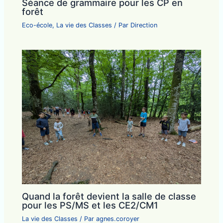
Séance de grammaire pour les CP en
forêt
Eco-école
,
La vie des Classes
/ Par
Direction
Quand la forêt devient la salle de classe
pour les PS/MS et les CE2/CM1
La vie des Classes
/ Par
agnes.coroyer