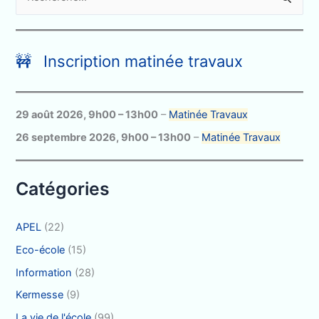
e
c
h
🚧 Inscription matinée travaux
e
r
c
29 août 2026
,
9h00
–
13h00
–
Matinée Travaux
h
26 septembre 2026
,
9h00
–
13h00
–
Matinée Travaux
e
r
Catégories
:
APEL
(22)
Eco-école
(15)
Information
(28)
Kermesse
(9)
La vie de l'école
(99)