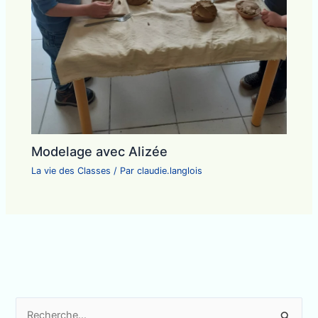
Modelage avec Alizée
La vie des Classes
/ Par
claudie.langlois
R