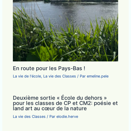
En route pour les Pays-Bas !
La vie de l'école
,
La vie des Classes
/ Par
emeline.pele
Deuxième sortie « École du dehors »
pour les classes de CP et CM2: poésie et
land art au cœur de la nature
La vie des Classes
/ Par
elodie.herve