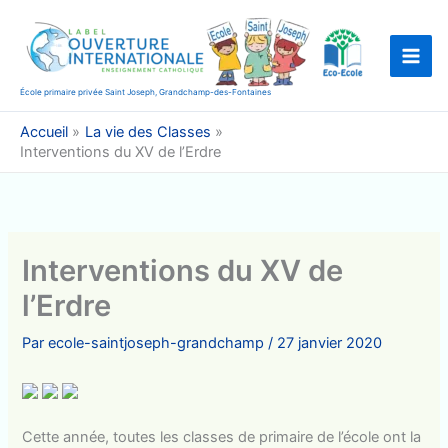
Aller
au
contenu
École primaire privée Saint Joseph, Grandchamp-des-Fontaines
Accueil
La vie des Classes
Interventions du XV de l’Erdre
Interventions du XV de
l’Erdre
Par
ecole-saintjoseph-grandchamp
/
27 janvier 2020
Cette année, toutes les classes de primaire de l’école ont la