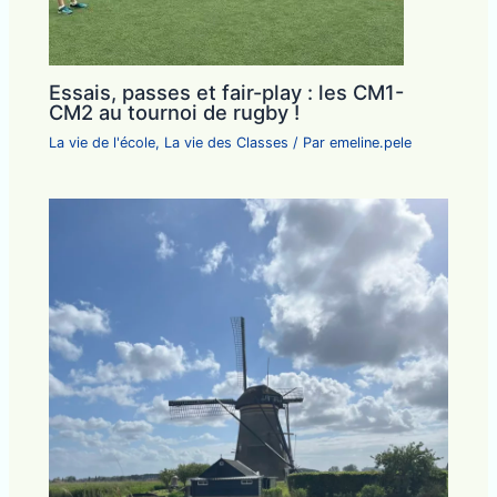
Essais, passes et fair-play : les CM1-
CM2 au tournoi de rugby !
La vie de l'école
,
La vie des Classes
/ Par
emeline.pele