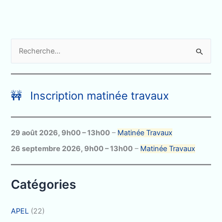
R
e
c
h
🚧 Inscription matinée travaux
e
r
c
29 août 2026
,
9h00
–
13h00
–
Matinée Travaux
h
26 septembre 2026
,
9h00
–
13h00
–
Matinée Travaux
e
r
Catégories
:
APEL
(22)