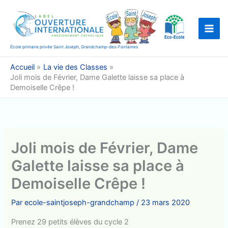
Aller
au
contenu
École primaire privée Saint Joseph, Grandchamp-des-Fontaines
Accueil
La vie des Classes
Joli mois de Février, Dame Galette laisse sa place à
Demoiselle Crêpe !
Joli mois de Février, Dame
Galette laisse sa place à
Demoiselle Crêpe !
Par
ecole-saintjoseph-grandchamp
/
23 mars 2020
Prenez 29 petits élèves du cycle 2