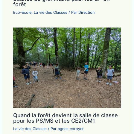
forêt
Eco-école
,
La vie des Classes
/ Par
Direction
Quand la forêt devient la salle de classe
pour les PS/MS et les CE2/CM1
La vie des Classes
/ Par
agnes.coroyer