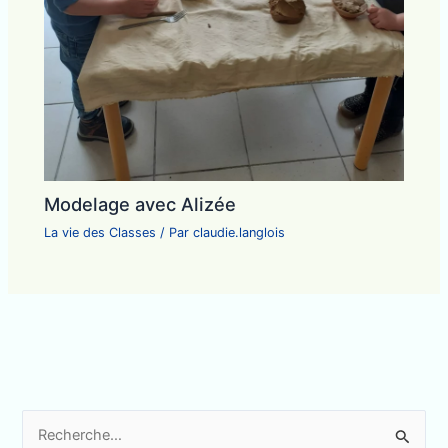
Modelage avec Alizée
La vie des Classes
/ Par
claudie.langlois
R