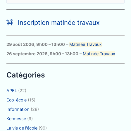
e
c
h
🚧 Inscription matinée travaux
e
r
c
29 août 2026
,
9h00
–
13h00
–
Matinée Travaux
h
26 septembre 2026
,
9h00
–
13h00
–
Matinée Travaux
e
r
Catégories
:
APEL
(22)
Eco-école
(15)
Information
(28)
Kermesse
(9)
La vie de l'école
(99)