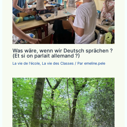
Was wäre, wenn wir Deutsch sprächen ?
(Et si on parlait allemand ?)
La vie de l'école
,
La vie des Classes
/ Par
emeline.pele