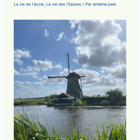
La vie de l'école
,
La vie des Classes
/ Par
emeline.pele