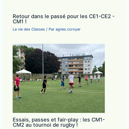
Retour dans le passé pour les CE1-CE2 -
CM1 !
La vie des Classes
/ Par
agnes.coroyer
Essais, passes et fair-play : les CM1-
CM2 au tournoi de rugby !