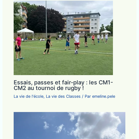
Essais, passes et fair-play : les CM1-
CM2 au tournoi de rugby !
La vie de l'école
,
La vie des Classes
/ Par
emeline.pele