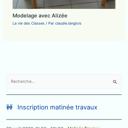
Modelage avec Alizée
La vie des Classes
/ Par
claudie.langlois
R
e
c
h
🚧 Inscription matinée travaux
e
r
c