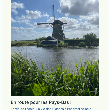
En route pour les Pays-Bas !
La vie de l'école
,
La vie des Classes
/ Par
emeline.pele