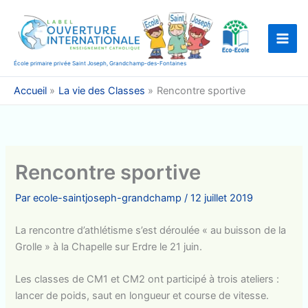
Aller
au
contenu
École primaire privée Saint Joseph, Grandchamp-des-Fontaines
Accueil
La vie des Classes
Rencontre sportive
Rencontre sportive
Par
ecole-saintjoseph-grandchamp
/
12 juillet 2019
La rencontre d’athlétisme s’est déroulée « au buisson de la
Grolle » à la Chapelle sur Erdre le 21 juin.
Les classes de CM1 et CM2 ont participé à trois ateliers :
lancer de poids, saut en longueur et course de vitesse.