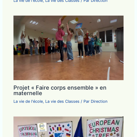
La vie de l'école
,
La vie des Classes
/ Par
Direction
Projet « Faire corps ensemble » en
maternelle
La vie de l'école
,
La vie des Classes
/ Par
Direction