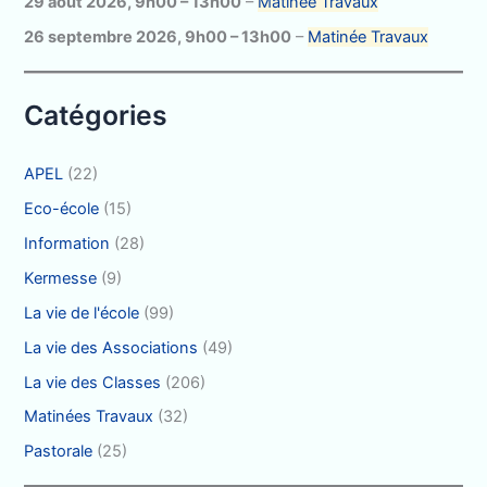
29 août 2026
,
9h00
–
13h00
–
Matinée Travaux
h
26 septembre 2026
,
9h00
–
13h00
–
Matinée Travaux
e
r
Catégories
:
APEL
(22)
Eco-école
(15)
Information
(28)
Kermesse
(9)
La vie de l'école
(99)
La vie des Associations
(49)
La vie des Classes
(206)
Matinées Travaux
(32)
Pastorale
(25)