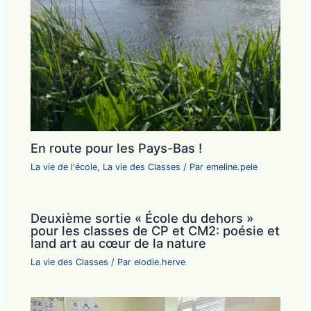
En route pour les Pays-Bas !
La vie de l'école
,
La vie des Classes
/ Par
emeline.pele
Deuxième sortie « École du dehors »
pour les classes de CP et CM2: poésie et
land art au cœur de la nature
La vie des Classes
/ Par
elodie.herve