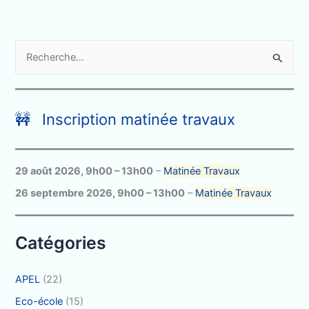
R
e
c
h
🚧 Inscription matinée travaux
e
r
c
29 août 2026
,
9h00
–
13h00
–
Matinée Travaux
h
26 septembre 2026
,
9h00
–
13h00
–
Matinée Travaux
e
r
Catégories
:
APEL
(22)
Eco-école
(15)