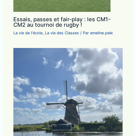
Essais, passes et fair-play : les CM1-
CM2 au tournoi de rugby !
La vie de l'école
,
La vie des Classes
/ Par
emeline.pele