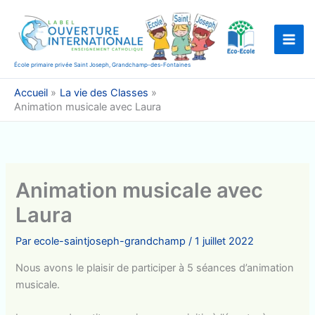
Aller
au
contenu
École primaire privée Saint Joseph, Grandchamp-des-Fontaines
Accueil
La vie des Classes
Animation musicale avec Laura
Animation musicale avec
Laura
Par
ecole-saintjoseph-grandchamp
/
1 juillet 2022
Nous avons le plaisir de participer à 5 séances d’animation
musicale.