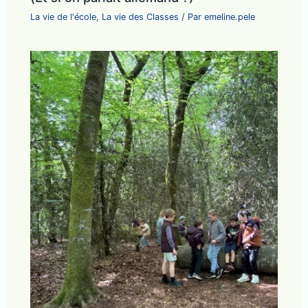
La vie de l'école
,
La vie des Classes
/ Par
emeline.pele