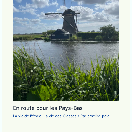
En route pour les Pays-Bas !
La vie de l'école
,
La vie des Classes
/ Par
emeline.pele