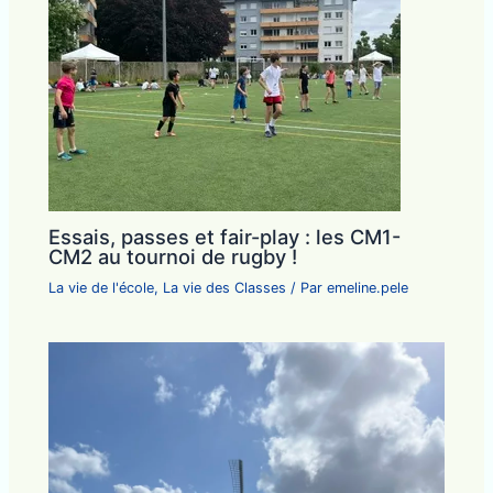
Essais, passes et fair-play : les CM1-
CM2 au tournoi de rugby !
La vie de l'école
,
La vie des Classes
/ Par
emeline.pele