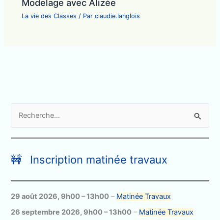
Modelage avec Alizée
La vie des Classes
/ Par
claudie.langlois
R
e
c
h
🚧 Inscription matinée travaux
e
r
c
29 août 2026
,
9h00
–
13h00
–
Matinée Travaux
h
26 septembre 2026
,
9h00
–
13h00
–
Matinée Travaux