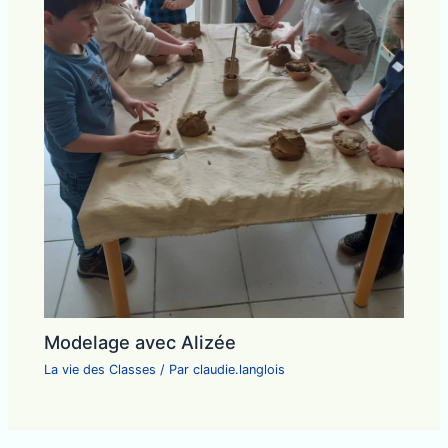
Modelage avec Alizée
La vie des Classes
/ Par
claudie.langlois