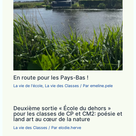
En route pour les Pays-Bas !
La vie de l'école
,
La vie des Classes
/ Par
emeline.pele
Deuxième sortie « École du dehors »
pour les classes de CP et CM2: poésie et
land art au cœur de la nature
La vie des Classes
/ Par
elodie.herve