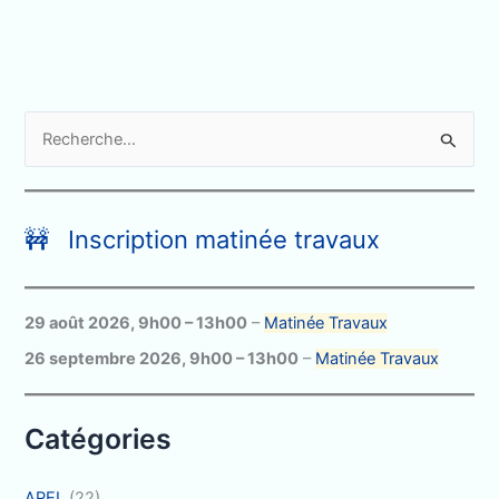
R
e
c
h
🚧 Inscription matinée travaux
e
r
c
29 août 2026
,
9h00
–
13h00
–
Matinée Travaux
h
26 septembre 2026
,
9h00
–
13h00
–
Matinée Travaux
e
r
Catégories
:
APEL
(22)