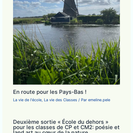
En route pour les Pays-Bas !
La vie de l'école
,
La vie des Classes
/ Par
emeline.pele
Deuxième sortie « École du dehors »
pour les classes de CP et CM2: poésie et
land art au cœur de la nature