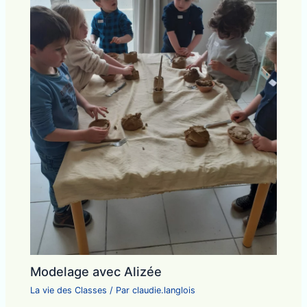
Modelage avec Alizée
La vie des Classes
/ Par
claudie.langlois