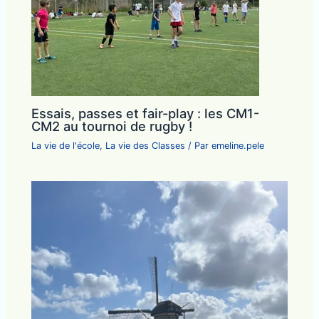
Essais, passes et fair-play : les CM1-
CM2 au tournoi de rugby !
La vie de l'école
,
La vie des Classes
/ Par
emeline.pele