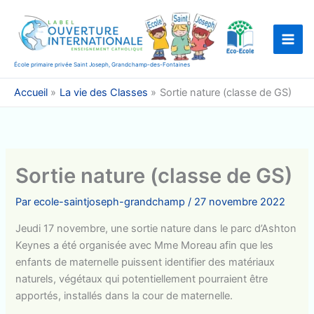
Aller
au
contenu
École primaire privée Saint Joseph, Grandchamp-des-Fontaines
Accueil
La vie des Classes
Sortie nature (classe de GS)
Sortie nature (classe de GS)
Par
ecole-saintjoseph-grandchamp
/
27 novembre 2022
Jeudi 17 novembre, une sortie nature dans le parc d’Ashton
Keynes a été organisée avec Mme Moreau afin que les
enfants de maternelle puissent identifier des matériaux
naturels, végétaux qui potentiellement pourraient être
apportés, installés dans la cour de maternelle.