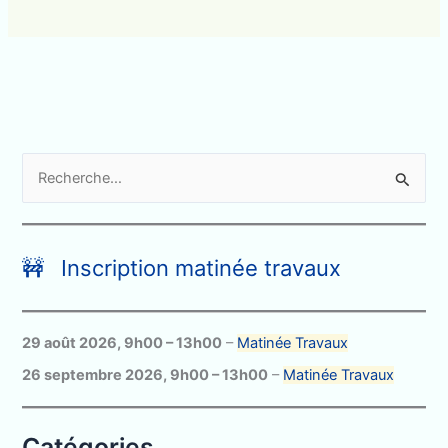
R
e
c
h
🚧 Inscription matinée travaux
e
r
c
29 août 2026
,
9h00
–
13h00
–
Matinée Travaux
h
26 septembre 2026
,
9h00
–
13h00
–
Matinée Travaux
e
r
Catégories