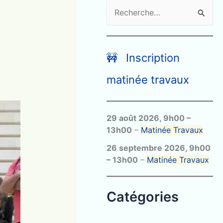
R
e
c
h
🚧 Inscription
e
matinée travaux
r
c
29 août 2026
,
9h00
–
h
13h00
–
Matinée Travaux
e
26 septembre 2026
,
9h00
r
–
13h00
–
Matinée Travaux
:
Catégories