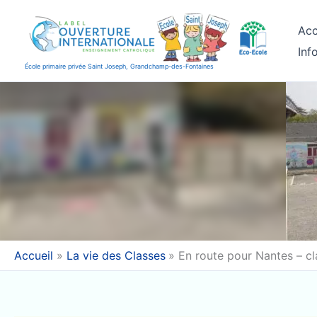
Aller
au
Acc
contenu
Inf
École primaire privée Saint Joseph, Grandchamp-des-Fontaines
Accueil
La vie des Classes
En route pour Nantes – c