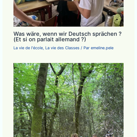
Was wäre, wenn wir Deutsch sprächen ?
(Et si on parlait allemand ?)
La vie de l'école
,
La vie des Classes
/ Par
emeline.pele